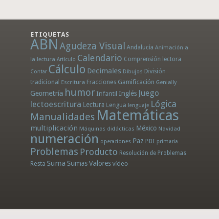
ETIQUETAS
ABN
Agudeza Visual
Andalucía
Animación a
Calendario
la lectura
Comprensión lectora
Artículo
Cálculo
Decimales
División
Dibujos
Contar
tradicional
Fracciones
Gamificación
Escritura
Genially
humor
Juego
Geometría
Infantil
Inglés
Lógica
lectoescritura
Lectura
Lengua
lenguaje
Matemáticas
Manualidades
multiplicación
México
Máquinas didácticas
Navidad
numeración
Paz
PDI
operaciones
primaria
Problemas
Producto
Resolución de Problemas
Suma
Sumas
Valores
Resta
vídeo