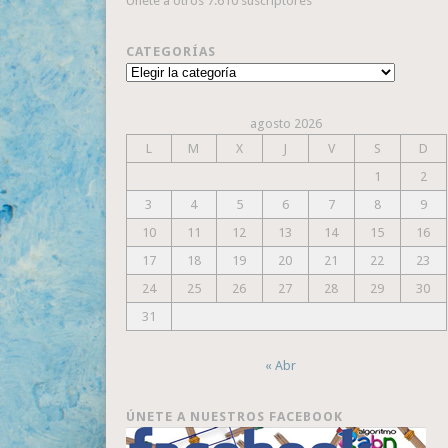
Únete a otros 7.610 suscriptores
CATEGORÍAS
Categorías
agosto 2026
L
M
X
J
V
S
D
1
2
3
4
5
6
7
8
9
10
11
12
13
14
15
16
17
18
19
20
21
22
23
24
25
26
27
28
29
30
31
« Abr
ÚNETE A NUESTROS FACEBOOK