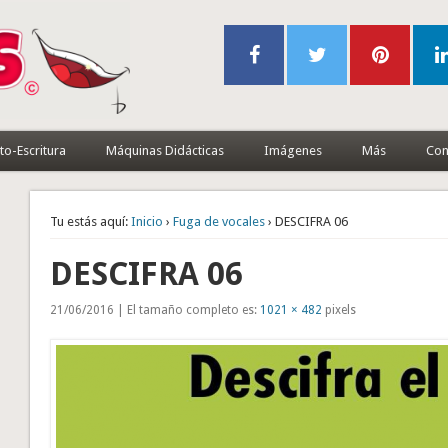
to-Escritura
Máquinas Didácticas
Imágenes
Más
Con
Tu estás aquí:
Inicio
›
Fuga de vocales
› DESCIFRA 06
DESCIFRA 06
21/06/2016 | El tamaño completo es:
1021 × 482
pixels