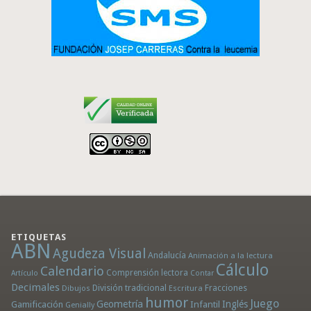
ETIQUETAS
ABN
Agudeza Visual
Andalucía
Animación a la lectura
Cálculo
Calendario
Comprensión lectora
Artículo
Contar
Decimales
División tradicional
Fracciones
Dibujos
Escritura
humor
Juego
Geometría
Infantil
Inglés
Gamificación
Genially