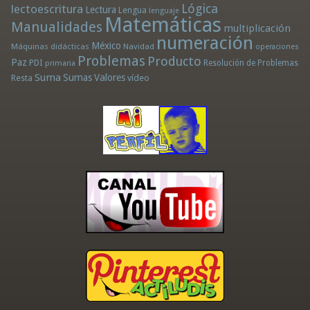
Lógica
lectoescritura
Lectura
Lengua
lenguaje
Matemáticas
Manualidades
multiplicación
numeración
México
Máquinas didácticas
Navidad
operaciones
Problemas
Producto
Paz
PDI
Resolución de Problemas
primaria
Suma
Sumas
Valores
Resta
vídeo