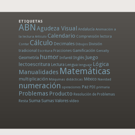
ETIQUETAS
ABN
Agudeza Visual
Andalucía
Animación a
Calendario
la lectura
Comprensión lectora
Artículo
Cálculo
Decimales
División
Dibujos
Contar
tradicional
Fracciones
Gamificación
Escritura
Genially
humor
Juego
Geometría
Infantil
Inglés
Lógica
lectoescritura
Lectura
Lengua
lenguaje
Matemáticas
Manualidades
multiplicación
México
Máquinas didácticas
Navidad
numeración
Paz
PDI
operaciones
primaria
Problemas
Producto
Resolución de Problemas
Suma
Sumas
Valores
Resta
vídeo