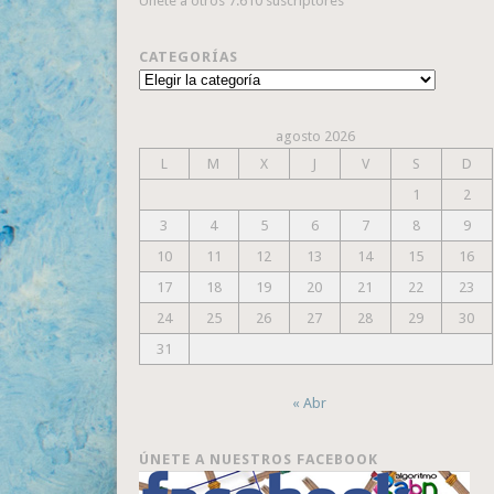
Únete a otros 7.610 suscriptores
CATEGORÍAS
Categorías
agosto 2026
L
M
X
J
V
S
D
1
2
3
4
5
6
7
8
9
10
11
12
13
14
15
16
17
18
19
20
21
22
23
24
25
26
27
28
29
30
31
« Abr
ÚNETE A NUESTROS FACEBOOK