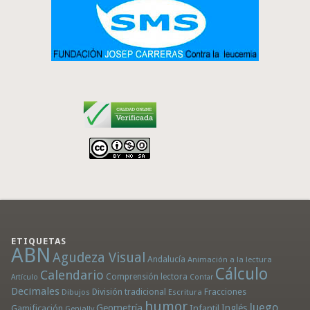
ETIQUETAS
ABN
Agudeza Visual
Andalucía
Animación a la lectura
Cálculo
Calendario
Comprensión lectora
Artículo
Contar
Decimales
División tradicional
Fracciones
Dibujos
Escritura
humor
Juego
Geometría
Infantil
Inglés
Gamificación
Genially