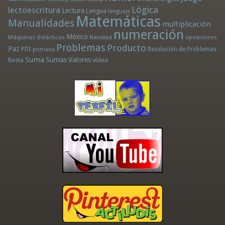
Lógica
lectoescritura
Lectura
Lengua
lenguaje
Matemáticas
Manualidades
multiplicación
numeración
México
Máquinas didácticas
Navidad
operaciones
Problemas
Producto
Paz
PDI
Resolución de Problemas
primaria
Suma
Sumas
Valores
Resta
vídeo