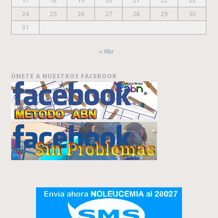
17
18
19
20
21
22
23
24
25
26
27
28
29
30
31
« Abr
ÚNETE A NUESTROS FACEBOOK