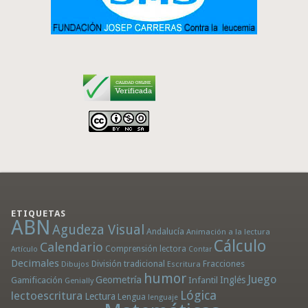
ETIQUETAS
ABN
Agudeza Visual
Andalucía
Animación a la lectura
Cálculo
Calendario
Comprensión lectora
Artículo
Contar
Decimales
División tradicional
Fracciones
Dibujos
Escritura
humor
Juego
Geometría
Infantil
Inglés
Gamificación
Genially
Lógica
lectoescritura
Lectura
Lengua
lenguaje