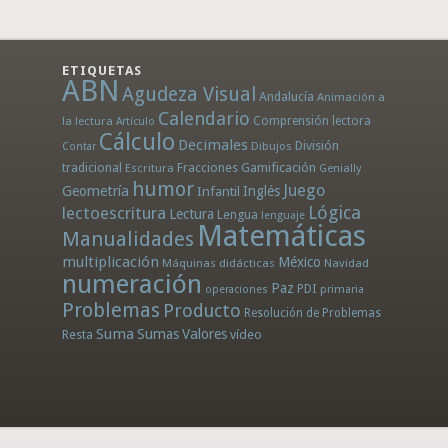
ETIQUETAS
ABN
Agudeza Visual
Andalucía
Animación a
Calendario
la lectura
Comprensión lectora
Artículo
Cálculo
Decimales
División
Dibujos
Contar
tradicional
Fracciones
Gamificación
Escritura
Genially
humor
Juego
Geometría
Infantil
Inglés
Lógica
lectoescritura
Lectura
Lengua
lenguaje
Matemáticas
Manualidades
multiplicación
México
Máquinas didácticas
Navidad
numeración
Paz
PDI
operaciones
primaria
Problemas
Producto
Resolución de Problemas
Suma
Sumas
Valores
Resta
vídeo