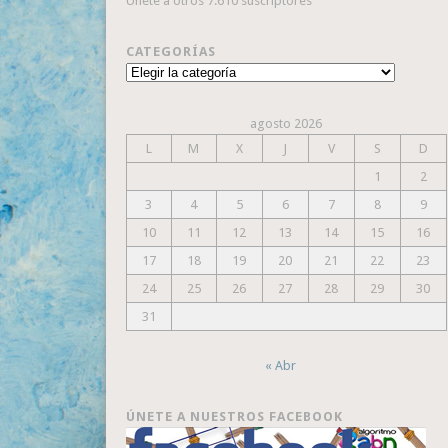
Únete a otros 7.610 suscriptores
CATEGORÍAS
Categorías
agosto 2026
L
M
X
J
V
S
D
1
2
3
4
5
6
7
8
9
10
11
12
13
14
15
16
17
18
19
20
21
22
23
24
25
26
27
28
29
30
31
« Abr
ÚNETE A NUESTROS FACEBOOK