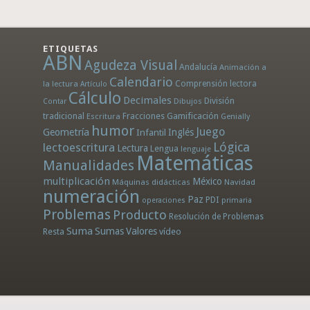
ETIQUETAS
ABN
Agudeza Visual
Andalucía
Animación a
Calendario
la lectura
Comprensión lectora
Artículo
Cálculo
Decimales
División
Dibujos
Contar
tradicional
Fracciones
Gamificación
Escritura
Genially
humor
Juego
Geometría
Infantil
Inglés
Lógica
lectoescritura
Lectura
Lengua
lenguaje
Matemáticas
Manualidades
multiplicación
México
Máquinas didácticas
Navidad
numeración
Paz
PDI
operaciones
primaria
Problemas
Producto
Resolución de Problemas
Suma
Sumas
Valores
Resta
vídeo