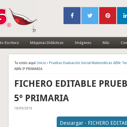
to-Escritura
Máquinas Didácticas
Imágenes
Más
Con
Tu estás aquí:
Inicio
›
Pruebas Evaluación Inicial Matemáticas ABN: Ter
ABN 5º PRIMARIA
FICHERO EDITABLE PRUEBA
5º PRIMARIA
18/09/2016
Descargar - FICHERO EDITA