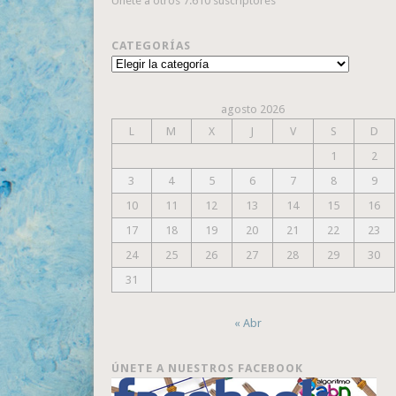
Únete a otros 7.610 suscriptores
CATEGORÍAS
Categorías
agosto 2026
L
M
X
J
V
S
D
1
2
3
4
5
6
7
8
9
10
11
12
13
14
15
16
17
18
19
20
21
22
23
24
25
26
27
28
29
30
31
« Abr
ÚNETE A NUESTROS FACEBOOK