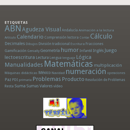
ETIQUETAS
ABN
Agudeza Visual
Andalucía
Animación a la lectura
Cálculo
Calendario
Comprensión lectora
Artículo
Contar
Decimales
División tradicional
Fracciones
Dibujos
Escritura
humor
Juego
Geometría
Infantil
Inglés
Gamificación
Genially
Lógica
lectoescritura
Lectura
Lengua
lenguaje
Matemáticas
Manualidades
multiplicación
numeración
México
Máquinas didácticas
Navidad
operaciones
Problemas
Producto
Paz
PDI
Resolución de Problemas
primaria
Suma
Sumas
Valores
Resta
vídeo