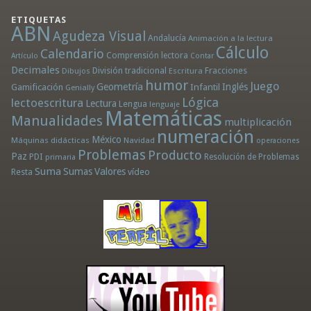
ETIQUETAS
ABN
Agudeza Visual
Andalucía
Animación a la lectura
Cálculo
Calendario
Comprensión lectora
Artículo
Contar
Decimales
División tradicional
Fracciones
Dibujos
Escritura
humor
Juego
Geometría
Infantil
Inglés
Gamificación
Genially
Lógica
lectoescritura
Lectura
Lengua
lenguaje
Matemáticas
Manualidades
multiplicación
numeración
México
Máquinas didácticas
Navidad
operaciones
Problemas
Producto
Paz
PDI
Resolución de Problemas
primaria
Suma
Sumas
Valores
Resta
vídeo