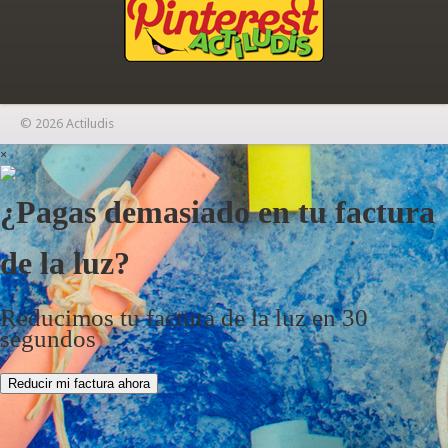
© 2026 Actiludis
×
¿Pagas demasiado en tu factura
de la luz?
Reducimos tu factura de la luz en 30
segundos
Reducir mi factura ahora