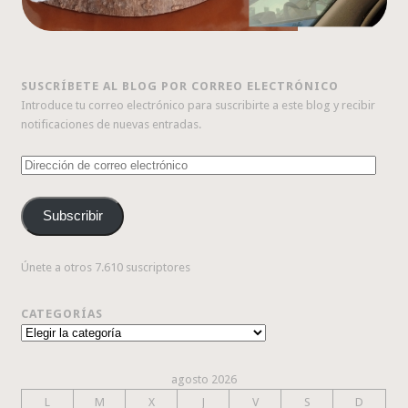
SUSCRÍBETE AL BLOG POR CORREO ELECTRÓNICO
Introduce tu correo electrónico para suscribirte a este blog y recibir
notificaciones de nuevas entradas.
Dirección
de
correo
Subscribir
electrónico
Únete a otros 7.610 suscriptores
CATEGORÍAS
Categorías
agosto 2026
L
M
X
J
V
S
D