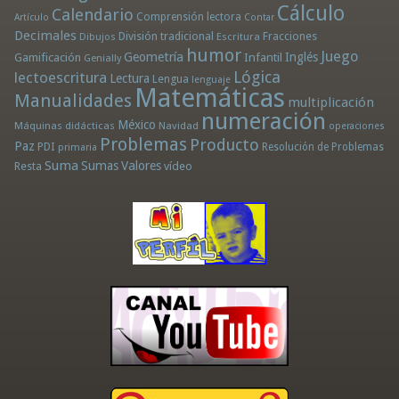
Cálculo
Calendario
Comprensión lectora
Artículo
Contar
Decimales
División tradicional
Fracciones
Dibujos
Escritura
humor
Juego
Geometría
Infantil
Inglés
Gamificación
Genially
Lógica
lectoescritura
Lectura
Lengua
lenguaje
Matemáticas
Manualidades
multiplicación
numeración
México
Máquinas didácticas
Navidad
operaciones
Problemas
Producto
Paz
PDI
Resolución de Problemas
primaria
Suma
Sumas
Valores
Resta
vídeo