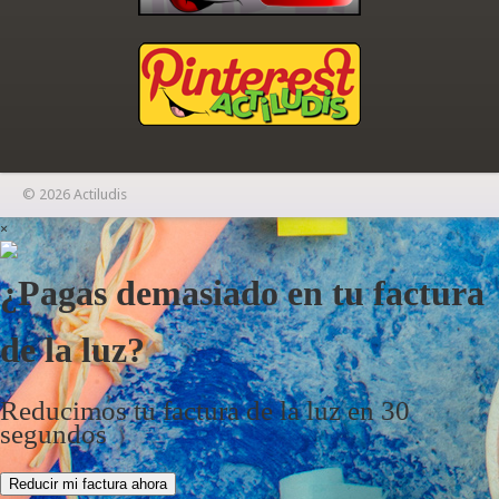
© 2026 Actiludis
×
¿Pagas demasiado en tu factura
de la luz?
Reducimos tu factura de la luz en 30
segundos
Reducir mi factura ahora