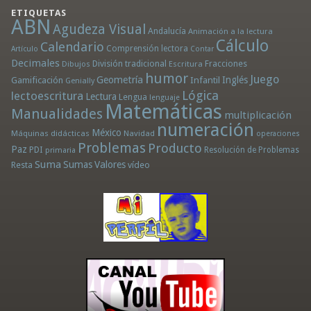
ETIQUETAS
ABN
Agudeza Visual
Andalucía
Animación a la lectura
Cálculo
Calendario
Comprensión lectora
Artículo
Contar
Decimales
División tradicional
Fracciones
Dibujos
Escritura
humor
Juego
Geometría
Infantil
Inglés
Gamificación
Genially
Lógica
lectoescritura
Lectura
Lengua
lenguaje
Matemáticas
Manualidades
multiplicación
numeración
México
Máquinas didácticas
Navidad
operaciones
Problemas
Producto
Paz
PDI
Resolución de Problemas
primaria
Suma
Sumas
Valores
Resta
vídeo