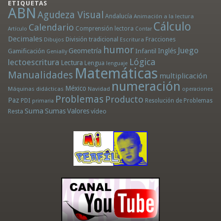
ETIQUETAS
ABN
Agudeza Visual
Andalucía
Animación a la lectura
Cálculo
Calendario
Comprensión lectora
Artículo
Contar
Decimales
División tradicional
Fracciones
Dibujos
Escritura
humor
Juego
Geometría
Infantil
Inglés
Gamificación
Genially
Lógica
lectoescritura
Lectura
Lengua
lenguaje
Matemáticas
Manualidades
multiplicación
numeración
México
Máquinas didácticas
Navidad
operaciones
Problemas
Producto
Paz
PDI
Resolución de Problemas
primaria
Suma
Sumas
Valores
Resta
vídeo