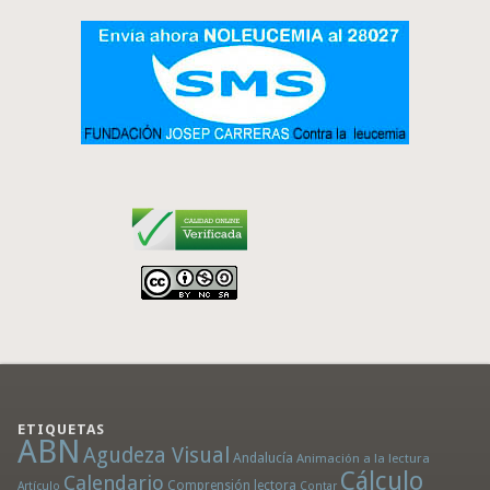
ETIQUETAS
ABN
Agudeza Visual
Andalucía
Animación a la lectura
Cálculo
Calendario
Comprensión lectora
Artículo
Contar