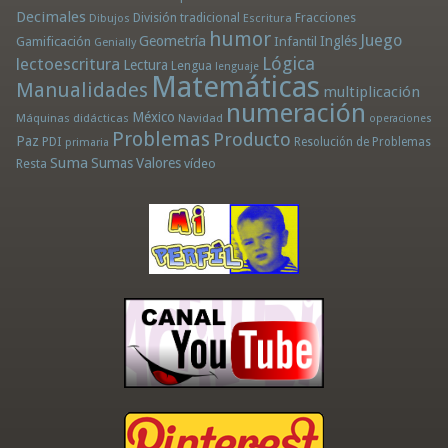
Decimales
División tradicional
Fracciones
Dibujos
Escritura
humor
Juego
Geometría
Infantil
Inglés
Gamificación
Genially
Lógica
lectoescritura
Lectura
Lengua
lenguaje
Matemáticas
Manualidades
multiplicación
numeración
México
Máquinas didácticas
Navidad
operaciones
Problemas
Producto
Paz
PDI
Resolución de Problemas
primaria
Suma
Sumas
Valores
Resta
vídeo