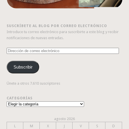
SUSCRÍBETE AL BLOG POR CORREO ELECTRÓNICO
Introduce tu correo electrónico para suscribirte a este blog y recibir
notificaciones de nuevas entradas.
Dirección
de
correo
Subscribir
electrónico
Únete a otros 7.610 suscriptores
CATEGORÍAS
Categorías
agosto 2026
L
M
X
J
V
S
D