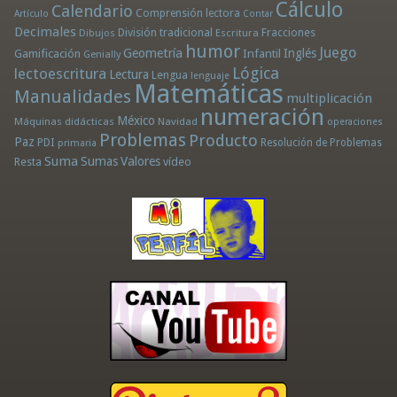
Cálculo
Calendario
Comprensión lectora
Artículo
Contar
Decimales
División tradicional
Fracciones
Dibujos
Escritura
humor
Juego
Geometría
Infantil
Inglés
Gamificación
Genially
Lógica
lectoescritura
Lectura
Lengua
lenguaje
Matemáticas
Manualidades
multiplicación
numeración
México
Máquinas didácticas
Navidad
operaciones
Problemas
Producto
Paz
PDI
Resolución de Problemas
primaria
Suma
Sumas
Valores
Resta
vídeo