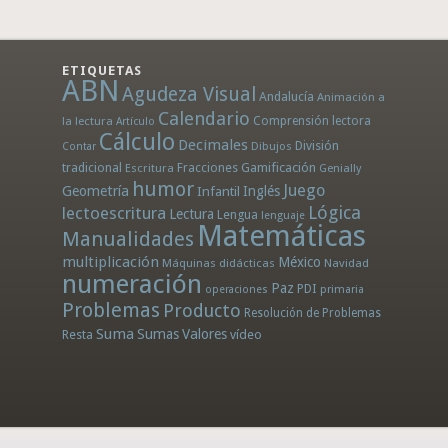
ETIQUETAS
ABN
Agudeza Visual
Andalucía
Animación a
Calendario
la lectura
Comprensión lectora
Artículo
Cálculo
Decimales
División
Dibujos
Contar
tradicional
Fracciones
Gamificación
Escritura
Genially
humor
Juego
Geometría
Infantil
Inglés
Lógica
lectoescritura
Lectura
Lengua
lenguaje
Matemáticas
Manualidades
multiplicación
México
Máquinas didácticas
Navidad
numeración
Paz
PDI
operaciones
primaria
Problemas
Producto
Resolución de Problemas
Suma
Sumas
Valores
Resta
vídeo