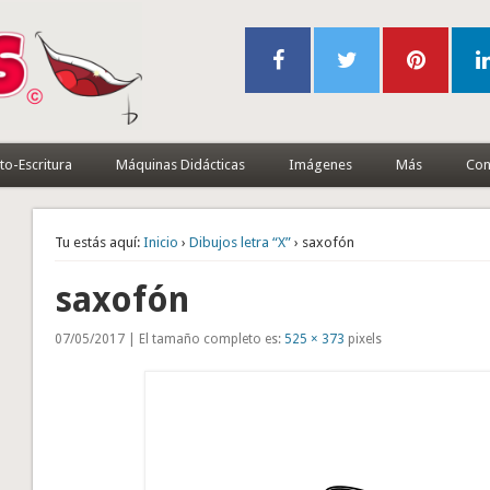
to-Escritura
Máquinas Didácticas
Imágenes
Más
Con
Tu estás aquí:
Inicio
›
Dibujos letra “X”
› saxofón
saxofón
07/05/2017 | El tamaño completo es:
525 × 373
pixels