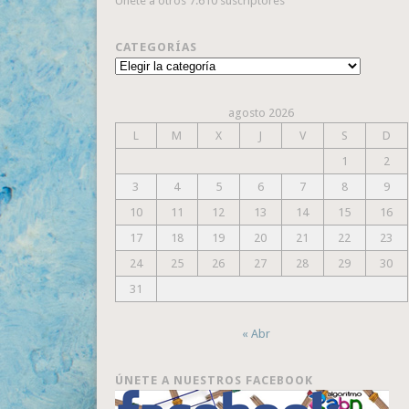
Únete a otros 7.610 suscriptores
CATEGORÍAS
Categorías
agosto 2026
L
M
X
J
V
S
D
1
2
3
4
5
6
7
8
9
10
11
12
13
14
15
16
17
18
19
20
21
22
23
24
25
26
27
28
29
30
31
« Abr
ÚNETE A NUESTROS FACEBOOK