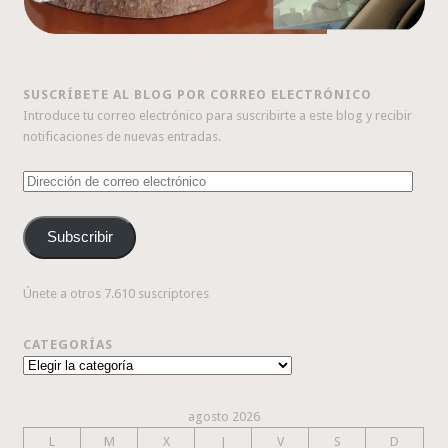
SUSCRÍBETE AL BLOG POR CORREO ELECTRÓNICO
Introduce tu correo electrónico para suscribirte a este blog y recibir
notificaciones de nuevas entradas.
Dirección
de
correo
Subscribir
electrónico
Únete a otros 7.610 suscriptores
CATEGORÍAS
Categorías
agosto 2026
L
M
X
J
V
S
D