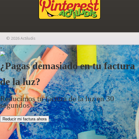
© 2026 Actiludis
×
¿Pagas demasiado en tu factura
de la luz?
Reducimos tu factura de la luz en 30
segundos
Reducir mi factura ahora