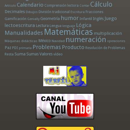
Cálculo
Calendario
Comprensión lectora
Artículo
Contar
Decimales
División tradicional
Fracciones
Dibujos
Escritura
humor
Juego
Geometría
Infantil
Inglés
Gamificación
Genially
Lógica
lectoescritura
Lectura
Lengua
lenguaje
Matemáticas
Manualidades
multiplicación
numeración
México
Máquinas didácticas
Navidad
operaciones
Problemas
Producto
Paz
PDI
Resolución de Problemas
primaria
Suma
Sumas
Valores
Resta
vídeo