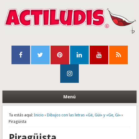
Menú
Tu estás aquí:
Inicio
›
Dibujos con las letras «Gë, Güi» y «Ge, Gi»
›
Piragüista
Piragüista