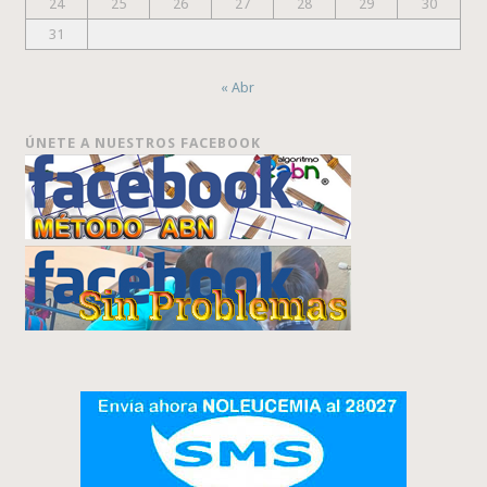
24
25
26
27
28
29
30
31
« Abr
ÚNETE A NUESTROS FACEBOOK