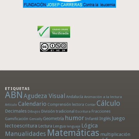
ETIQUETAS
ABN
Agudeza Visual
Andalucía
Animación a la lectura
Cálculo
Calendario
Comprensión lectora
Artículo
Contar
Decimales
División tradicional
Fracciones
Dibujos
Escritura
humor
Juego
Geometría
Infantil
Inglés
Gamificación
Genially
Lógica
lectoescritura
Lectura
Lengua
lenguaje
Matemáticas
Manualidades
multiplicación