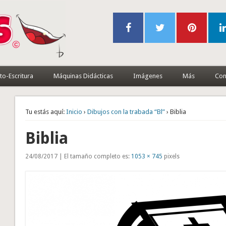
to-Escritura
Máquinas Didácticas
Imágenes
Más
Con
Tu estás aquí:
Inicio
›
Dibujos con la trabada “Bl”
› Biblia
Biblia
24/08/2017 | El tamaño completo es:
1053 × 745
pixels