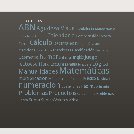
ETIQUETAS
ABN
Agudeza Visual
Andalucía
Animación a
Calendario
la lectura
Comprensión lectora
Artículo
Cálculo
Decimales
División
Dibujos
Contar
tradicional
Fracciones
Gamificación
Escritura
Genially
humor
Juego
Geometría
Infantil
Inglés
Lógica
lectoescritura
Lectura
Lengua
lenguaje
Matemáticas
Manualidades
multiplicación
México
Máquinas didácticas
Navidad
numeración
Paz
PDI
operaciones
primaria
Problemas
Producto
Resolución de Problemas
Suma
Sumas
Valores
Resta
vídeo