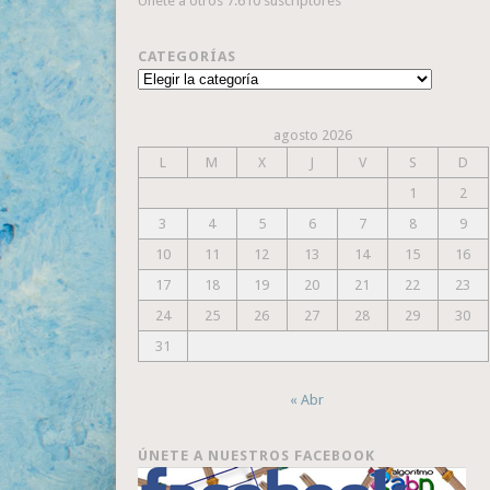
Únete a otros 7.610 suscriptores
CATEGORÍAS
Categorías
agosto 2026
L
M
X
J
V
S
D
1
2
3
4
5
6
7
8
9
10
11
12
13
14
15
16
17
18
19
20
21
22
23
24
25
26
27
28
29
30
31
« Abr
ÚNETE A NUESTROS FACEBOOK