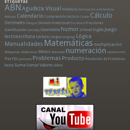
ETIQUETAS
ABN
Agudeza Visual
Andalucía
Animación a la lectura
Cálculo
Calendario
Comprensión lectora
Artículo
Contar
Decimales
División tradicional
Fracciones
Dibujos
Escritura
humor
Juego
Geometría
Infantil
Inglés
Gamificación
Genially
Lógica
lectoescritura
Lectura
Lengua
lenguaje
Matemáticas
Manualidades
multiplicación
numeración
México
Máquinas didácticas
Navidad
operaciones
Problemas
Producto
Paz
PDI
Resolución de Problemas
primaria
Suma
Sumas
Valores
Resta
vídeo