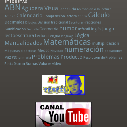
ETIQUETAS
ABN
Agudeza Visual
Andalucía
Animación a la lectura
Cálculo
Calendario
Comprensión lectora
Artículo
Contar
Decimales
División tradicional
Fracciones
Dibujos
Escritura
humor
Juego
Geometría
Infantil
Inglés
Gamificación
Genially
Lógica
lectoescritura
Lectura
Lengua
lenguaje
Matemáticas
Manualidades
multiplicación
numeración
México
Máquinas didácticas
Navidad
operaciones
Problemas
Producto
Paz
PDI
Resolución de Problemas
primaria
Suma
Sumas
Valores
Resta
vídeo