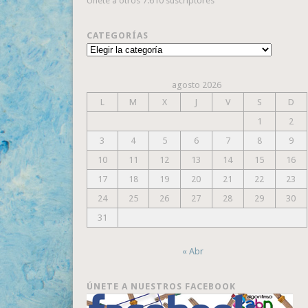
Únete a otros 7.610 suscriptores
CATEGORÍAS
Categorías
agosto 2026
L
M
X
J
V
S
D
1
2
3
4
5
6
7
8
9
10
11
12
13
14
15
16
17
18
19
20
21
22
23
24
25
26
27
28
29
30
31
« Abr
ÚNETE A NUESTROS FACEBOOK