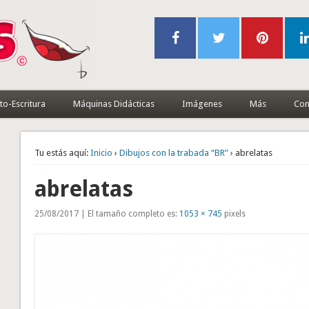
to-Escritura
Máquinas Didácticas
Imágenes
Más
Con
Tu estás aquí:
Inicio
›
Dibujos con la trabada “BR”
› abrelatas
abrelatas
25/08/2017 | El tamaño completo es:
1053 × 745
pixels