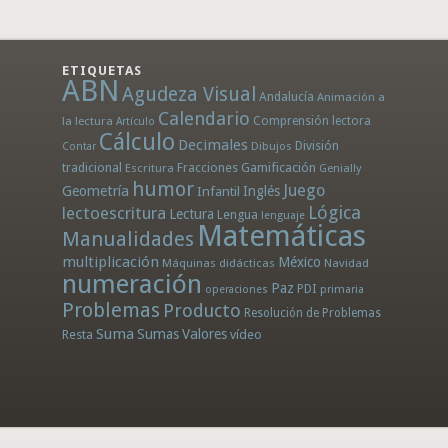
ETIQUETAS
ABN
Agudeza Visual
Andalucía
Animación a
Calendario
la lectura
Comprensión lectora
Artículo
Cálculo
Decimales
División
Dibujos
Contar
tradicional
Fracciones
Gamificación
Escritura
Genially
humor
Juego
Geometría
Infantil
Inglés
Lógica
lectoescritura
Lectura
Lengua
lenguaje
Matemáticas
Manualidades
multiplicación
México
Máquinas didácticas
Navidad
numeración
Paz
PDI
operaciones
primaria
Problemas
Producto
Resolución de Problemas
Suma
Sumas
Valores
Resta
vídeo