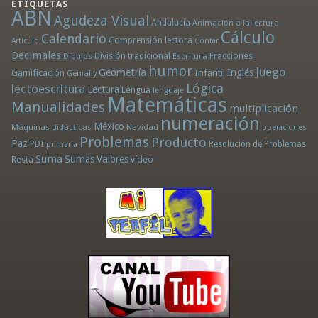
ETIQUETAS
ABN
Agudeza Visual
Andalucía
Animación a la lectura
Cálculo
Calendario
Comprensión lectora
Artículo
Contar
Decimales
División tradicional
Fracciones
Dibujos
Escritura
humor
Juego
Geometría
Infantil
Inglés
Gamificación
Genially
Lógica
lectoescritura
Lectura
Lengua
lenguaje
Matemáticas
Manualidades
multiplicación
numeración
México
Máquinas didácticas
Navidad
operaciones
Problemas
Producto
Paz
PDI
Resolución de Problemas
primaria
Suma
Sumas
Valores
Resta
vídeo