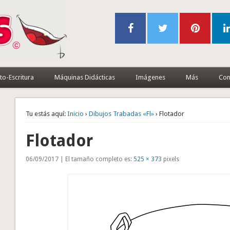
to-Escritura
Máquinas Didácticas
Imágenes
Más
Con
Tu estás aquí:
Inicio
›
Dibujos Trabadas «Fl»
› Flotador
Flotador
06/09/2017 | El tamaño completo es:
525 × 373
pixels