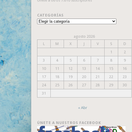
Únete a otros 7.610 suscriptores
CATEGORÍAS
Categorías
agosto 2026
L
M
X
J
V
S
D
1
2
3
4
5
6
7
8
9
10
11
12
13
14
15
16
17
18
19
20
21
22
23
24
25
26
27
28
29
30
31
« Abr
ÚNETE A NUESTROS FACEBOOK