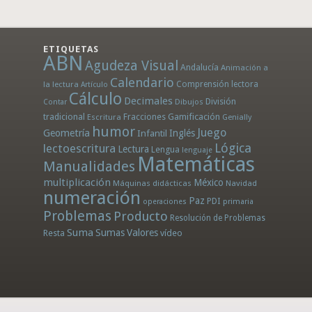
ETIQUETAS
ABN
Agudeza Visual
Andalucía
Animación a
Calendario
la lectura
Comprensión lectora
Artículo
Cálculo
Decimales
División
Dibujos
Contar
tradicional
Fracciones
Gamificación
Escritura
Genially
humor
Juego
Geometría
Infantil
Inglés
Lógica
lectoescritura
Lectura
Lengua
lenguaje
Matemáticas
Manualidades
multiplicación
México
Máquinas didácticas
Navidad
numeración
Paz
PDI
operaciones
primaria
Problemas
Producto
Resolución de Problemas
Suma
Sumas
Valores
Resta
vídeo