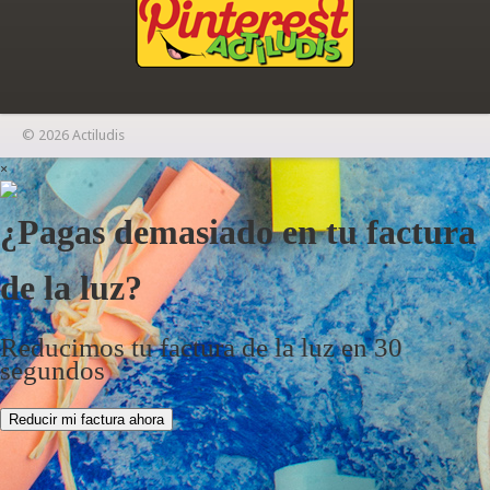
© 2026 Actiludis
×
¿Pagas demasiado en tu factura
de la luz?
Reducimos tu factura de la luz en 30
segundos
Reducir mi factura ahora