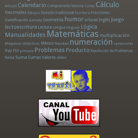
Cálculo
Calendario
Comprensión lectora
Artículo
Contar
Decimales
División tradicional
Fracciones
Dibujos
Escritura
humor
Juego
Geometría
Infantil
Inglés
Gamificación
Genially
Lógica
lectoescritura
Lectura
Lengua
lenguaje
Matemáticas
Manualidades
multiplicación
numeración
México
Máquinas didácticas
Navidad
operaciones
Problemas
Producto
Paz
PDI
Resolución de Problemas
primaria
Suma
Sumas
Valores
Resta
vídeo