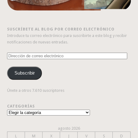
SUSCRÍBETE AL BLOG POR CORREO ELECTRÓNICO
Introduce tu correo electrónico para suscribirte a este blog y recibir
notificaciones de nuevas entradas.
Dirección
de
correo
Subscribir
electrónico
Únete a otros 7.610 suscriptores
CATEGORÍAS
Categorías
agosto 2026
L
M
X
J
V
S
D