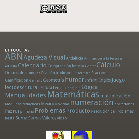
ETIQUETAS
ABN
Agudeza Visual
Andalucía
Animación a la lectura
Cálculo
Calendario
Comprensión lectora
Artículo
Contar
Decimales
División tradicional
Fracciones
Dibujos
Escritura
humor
Juego
Geometría
Infantil
Inglés
Gamificación
Genially
Lógica
lectoescritura
Lectura
Lengua
lenguaje
Matemáticas
Manualidades
multiplicación
numeración
México
Máquinas didácticas
Navidad
operaciones
Problemas
Producto
Paz
PDI
Resolución de Problemas
primaria
Suma
Sumas
Valores
Resta
vídeo