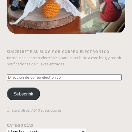
SUSCRÍBETE AL BLOG POR CORREO ELECTRÓNICO
Introduce tu correo electrónico para suscribirte a este blog y recibir
notificaciones de nuevas entradas.
Dirección
de
correo
Subscribir
electrónico
Únete a otros 7.610 suscriptores
CATEGORÍAS
Categorías