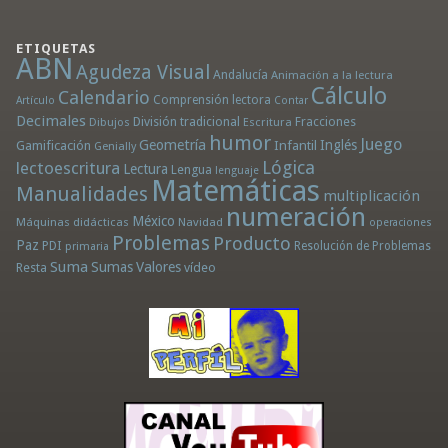
ETIQUETAS
ABN
Agudeza Visual
Andalucía
Animación a la lectura
Cálculo
Calendario
Comprensión lectora
Artículo
Contar
Decimales
División tradicional
Fracciones
Dibujos
Escritura
humor
Juego
Geometría
Infantil
Inglés
Gamificación
Genially
Lógica
lectoescritura
Lectura
Lengua
lenguaje
Matemáticas
Manualidades
multiplicación
numeración
México
Máquinas didácticas
Navidad
operaciones
Problemas
Producto
Paz
PDI
Resolución de Problemas
primaria
Suma
Sumas
Valores
Resta
vídeo