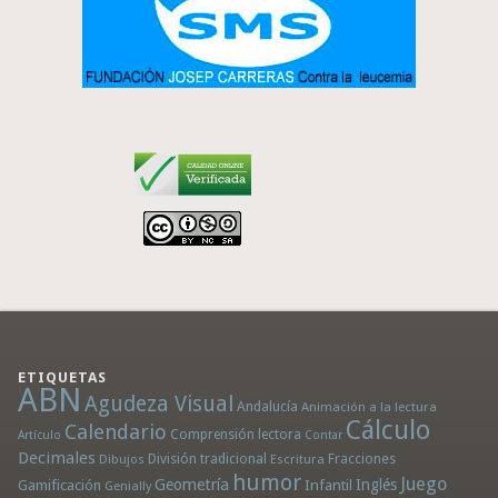
ETIQUETAS
ABN
Agudeza Visual
Andalucía
Animación a la lectura
Cálculo
Calendario
Comprensión lectora
Artículo
Contar
Decimales
División tradicional
Fracciones
Dibujos
Escritura
humor
Juego
Geometría
Infantil
Inglés
Gamificación
Genially