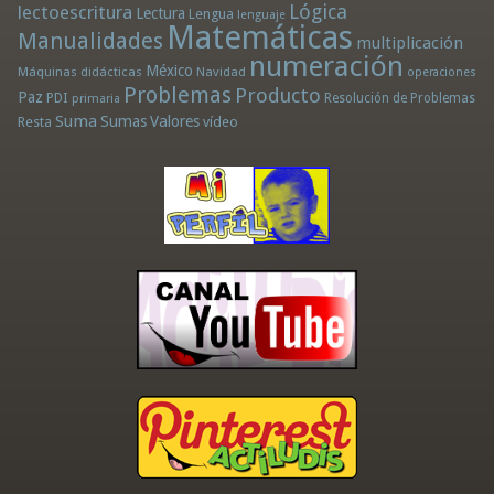
Lógica
lectoescritura
Lectura
Lengua
lenguaje
Matemáticas
Manualidades
multiplicación
numeración
México
Máquinas didácticas
Navidad
operaciones
Problemas
Producto
Paz
PDI
Resolución de Problemas
primaria
Suma
Sumas
Valores
Resta
vídeo