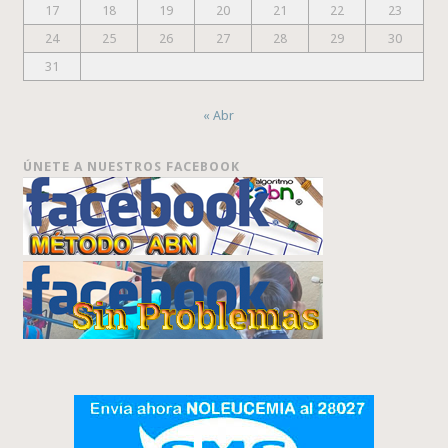
17
18
19
20
21
22
23
24
25
26
27
28
29
30
31
« Abr
ÚNETE A NUESTROS FACEBOOK