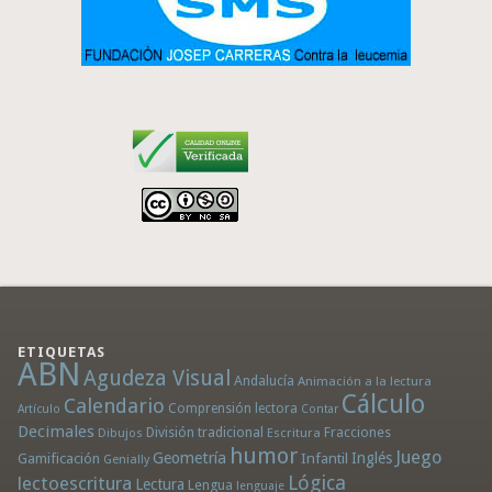
ETIQUETAS
ABN
Agudeza Visual
Andalucía
Animación a la lectura
Cálculo
Calendario
Comprensión lectora
Artículo
Contar
Decimales
División tradicional
Fracciones
Dibujos
Escritura
humor
Juego
Geometría
Infantil
Inglés
Gamificación
Genially
Lógica
lectoescritura
Lectura
Lengua
lenguaje