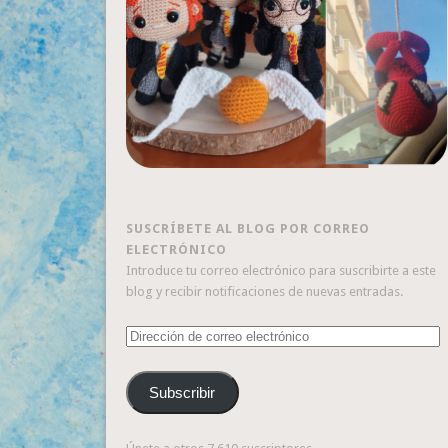
SUSCRÍBETE AL BLOG POR CORREO
ELECTRÓNICO
Introduce tu correo electrónico para suscribirte a este
blog y recibir notificaciones de nuevas entradas.
Dirección
de
correo
Subscribir
electrónico