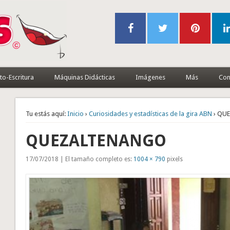
to-Escritura
Máquinas Didácticas
Imágenes
Más
Con
Tu estás aquí:
Inicio
›
Curiosidades y estadísticas de la gira ABN
› QU
QUEZALTENANGO
17/07/2018 | El tamaño completo es:
1004 × 790
pixels