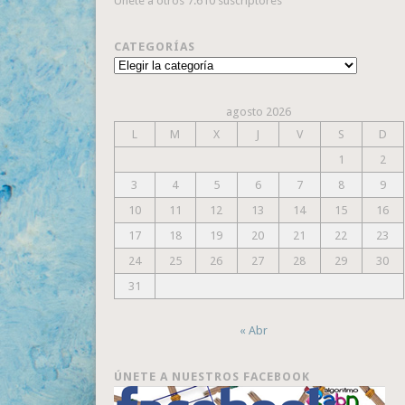
Únete a otros 7.610 suscriptores
CATEGORÍAS
Categorías
agosto 2026
L
M
X
J
V
S
D
1
2
3
4
5
6
7
8
9
10
11
12
13
14
15
16
17
18
19
20
21
22
23
24
25
26
27
28
29
30
31
« Abr
ÚNETE A NUESTROS FACEBOOK