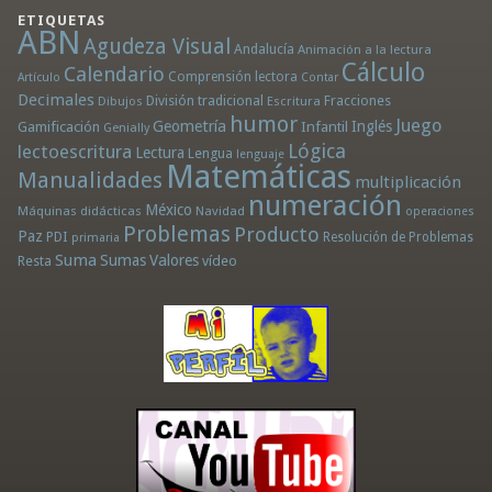
ETIQUETAS
ABN
Agudeza Visual
Andalucía
Animación a la lectura
Cálculo
Calendario
Comprensión lectora
Artículo
Contar
Decimales
División tradicional
Fracciones
Dibujos
Escritura
humor
Juego
Geometría
Infantil
Inglés
Gamificación
Genially
Lógica
lectoescritura
Lectura
Lengua
lenguaje
Matemáticas
Manualidades
multiplicación
numeración
México
Máquinas didácticas
Navidad
operaciones
Problemas
Producto
Paz
PDI
Resolución de Problemas
primaria
Suma
Sumas
Valores
Resta
vídeo