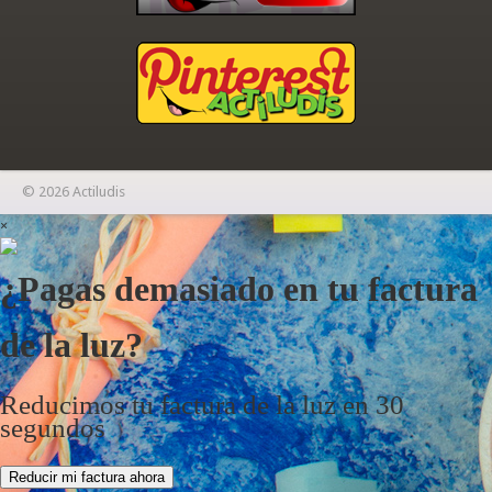
© 2026 Actiludis
×
¿Pagas demasiado en tu factura
de la luz?
Reducimos tu factura de la luz en 30
segundos
Reducir mi factura ahora