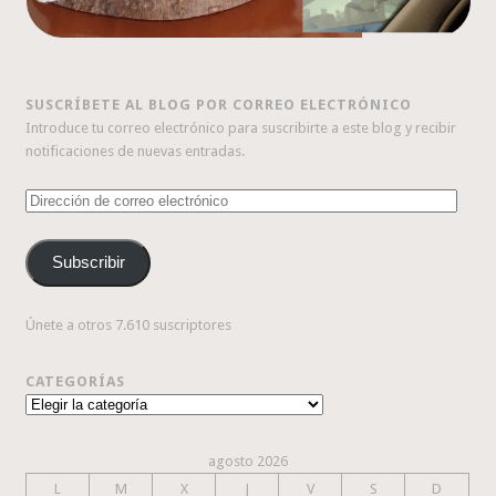
SUSCRÍBETE AL BLOG POR CORREO ELECTRÓNICO
Introduce tu correo electrónico para suscribirte a este blog y recibir
notificaciones de nuevas entradas.
Dirección
de
correo
Subscribir
electrónico
Únete a otros 7.610 suscriptores
CATEGORÍAS
Categorías
agosto 2026
L
M
X
J
V
S
D