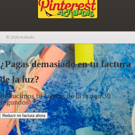
© 2026 Actiludis
×
¿Pagas demasiado en tu factura
de la luz?
Reducimos tu factura de la luz en 30
segundos
Reducir mi factura ahora