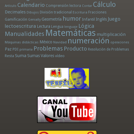
Cálculo
Calendario
Comprensión lectora
Artículo
Contar
Decimales
División tradicional
Fracciones
Dibujos
Escritura
humor
Juego
Geometría
Infantil
Inglés
Gamificación
Genially
Lógica
lectoescritura
Lectura
Lengua
lenguaje
Matemáticas
Manualidades
multiplicación
numeración
México
Máquinas didácticas
Navidad
operaciones
Problemas
Producto
Paz
PDI
Resolución de Problemas
primaria
Suma
Sumas
Valores
Resta
vídeo