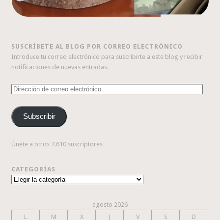
SUSCRÍBETE AL BLOG POR CORREO ELECTRÓNICO
Introduce tu correo electrónico para suscribirte a este blog y recibir
notificaciones de nuevas entradas.
Dirección
de
correo
Subscribir
electrónico
Únete a otros 7.610 suscriptores
CATEGORÍAS
Categorías
agosto 2026
L
M
X
J
V
S
D