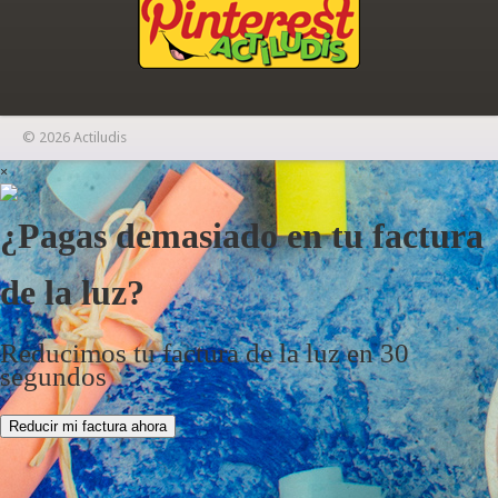
© 2026 Actiludis
×
¿Pagas demasiado en tu factura
de la luz?
Reducimos tu factura de la luz en 30
segundos
Reducir mi factura ahora