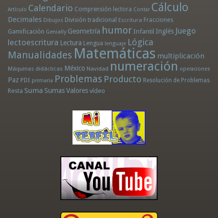
Cálculo
Calendario
Comprensión lectora
Artículo
Contar
Decimales
División tradicional
Fracciones
Dibujos
Escritura
humor
Juego
Geometría
Infantil
Inglés
Gamificación
Genially
Lógica
lectoescritura
Lectura
Lengua
lenguaje
Matemáticas
Manualidades
multiplicación
numeración
México
Máquinas didácticas
Navidad
operaciones
Problemas
Producto
Paz
PDI
Resolución de Problemas
primaria
Suma
Sumas
Valores
Resta
vídeo