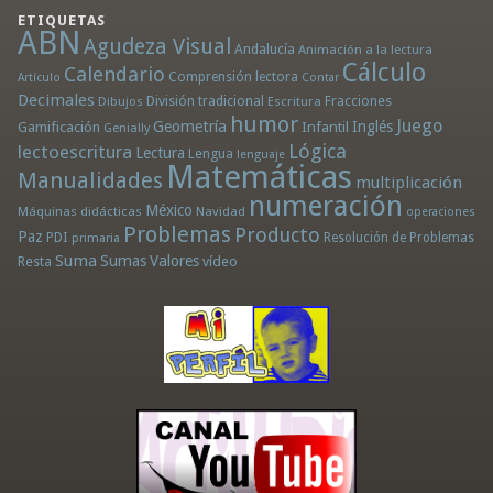
ETIQUETAS
ABN
Agudeza Visual
Andalucía
Animación a la lectura
Cálculo
Calendario
Comprensión lectora
Artículo
Contar
Decimales
División tradicional
Fracciones
Dibujos
Escritura
humor
Juego
Geometría
Infantil
Inglés
Gamificación
Genially
Lógica
lectoescritura
Lectura
Lengua
lenguaje
Matemáticas
Manualidades
multiplicación
numeración
México
Máquinas didácticas
Navidad
operaciones
Problemas
Producto
Paz
PDI
Resolución de Problemas
primaria
Suma
Sumas
Valores
Resta
vídeo