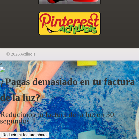
© 2026 Actiludis
×
¿Pagas demasiado en tu factura
de la luz?
Reducimos tu factura de la luz en 30
segundos
Reducir mi factura ahora