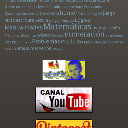
Comprensión lectora
Artículo
Contar
Decimales
División tradicional
Fracciones
Dibujos
Escritura
humor
Juego
Geometría
Infantil
Inglés
Gamificación
Genially
Lógica
lectoescritura
Lectura
Lengua
lenguaje
Matemáticas
Manualidades
multiplicación
numeración
México
Máquinas didácticas
Navidad
operaciones
Problemas
Producto
Paz
PDI
Resolución de Problemas
primaria
Suma
Sumas
Valores
Resta
vídeo