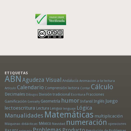
ETIQUETAS
ABN
Agudeza Visual
Andalucía
Animación a la lectura
Cálculo
Calendario
Comprensión lectora
Artículo
Contar
Decimales
División tradicional
Fracciones
Dibujos
Escritura
humor
Juego
Geometría
Infantil
Inglés
Gamificación
Genially
Lógica
lectoescritura
Lectura
Lengua
lenguaje
Matemáticas
Manualidades
multiplicación
numeración
México
Máquinas didácticas
Navidad
operaciones
Problemas
Producto
Paz
PDI
Resolución de Problemas
primaria