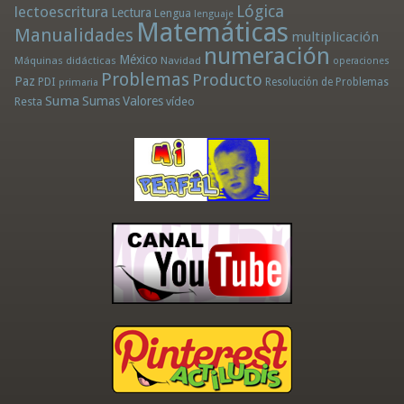
Lógica
lectoescritura
Lectura
Lengua
lenguaje
Matemáticas
Manualidades
multiplicación
numeración
México
Máquinas didácticas
Navidad
operaciones
Problemas
Producto
Paz
PDI
Resolución de Problemas
primaria
Suma
Sumas
Valores
Resta
vídeo