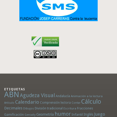
ETIQUETAS
ABN
Agudeza Visual
Andalucía
Animación a la lectura
Cálculo
Calendario
Comprensión lectora
Artículo
Contar
Decimales
División tradicional
Fracciones
Dibujos
Escritura
humor
Juego
Geometría
Infantil
Inglés
Gamificación
Genially