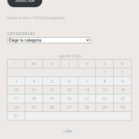
Subscribir
electrónico
Únete a otros 7.610 suscriptores
CATEGORÍAS
Categorías
agosto 2026
L
M
X
J
V
S
D
1
2
3
4
5
6
7
8
9
10
11
12
13
14
15
16
17
18
19
20
21
22
23
24
25
26
27
28
29
30
31
« Abr