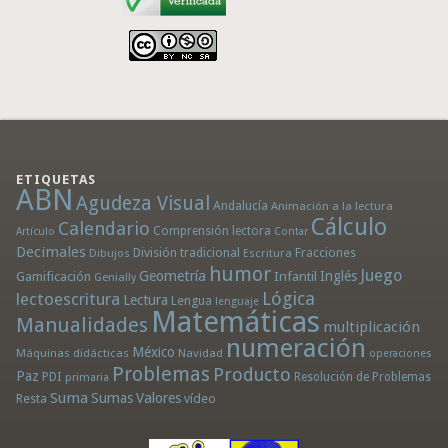
ETIQUETAS
ABN
Agudeza Visual
Andalucía
Animación a la lectura
Cálculo
Calendario
Comprensión lectora
Artículo
Contar
Decimales
División tradicional
Fracciones
Dibujos
Escritura
humor
Juego
Geometría
Infantil
Inglés
Gamificación
Genially
Lógica
lectoescritura
Lectura
Lengua
lenguaje
Matemáticas
Manualidades
multiplicación
numeración
México
Máquinas didácticas
Navidad
operaciones
Problemas
Producto
Paz
PDI
Resolución de Problemas
primaria
Suma
Sumas
Valores
Resta
vídeo