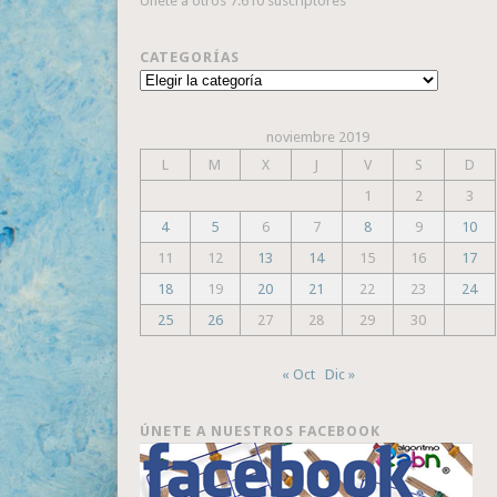
Únete a otros 7.610 suscriptores
CATEGORÍAS
Categorías
noviembre 2019
L
M
X
J
V
S
D
1
2
3
4
5
6
7
8
9
10
11
12
13
14
15
16
17
18
19
20
21
22
23
24
25
26
27
28
29
30
« Oct
Dic »
ÚNETE A NUESTROS FACEBOOK