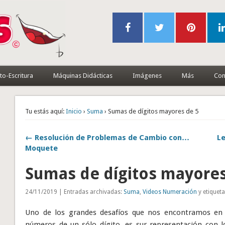
to-Escritura
Máquinas Didácticas
Imágenes
Más
Con
Tu estás aquí:
Inicio
›
Suma
› Sumas de dígitos mayores de 5
← Resolución de Problemas de Cambio con…
Le
Moquete
Sumas de dígitos mayores
24/11/2019 | Entradas archivadas:
Suma
,
Videos Numeración
y etiquet
Uno de los grandes desafíos que nos encontramos en 
números de un sólo dígito, es sur representación con