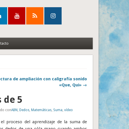
tacto
ctura de ampliación con caligrafía sonido
«Que, Qui» →
 de 5
ado con
ABN
,
Dedos
,
Matemáticas
,
Suma
,
vídeo
el proceso del aprendizaje de la suma de
 los dedos de una sóla mano cuando ambos