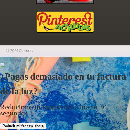
© 2026 Actiludis
×
¿Pagas demasiado en tu factura
de la luz?
Reducimos tu factura de la luz en 30
segundos
Reducir mi factura ahora