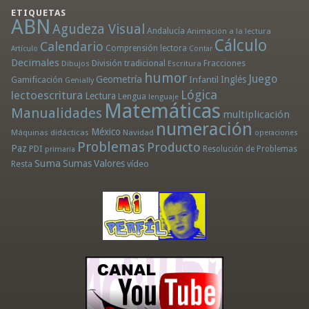
ETIQUETAS
ABN
Agudeza Visual
Andalucía
Animación a la lectura
Cálculo
Calendario
Comprensión lectora
Artículo
Contar
Decimales
División tradicional
Fracciones
Dibujos
Escritura
humor
Juego
Geometría
Infantil
Inglés
Gamificación
Genially
Lógica
lectoescritura
Lectura
Lengua
lenguaje
Matemáticas
Manualidades
multiplicación
numeración
México
Máquinas didácticas
Navidad
operaciones
Problemas
Producto
Paz
PDI
Resolución de Problemas
primaria
Suma
Sumas
Valores
Resta
vídeo