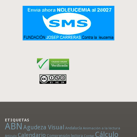
ETIQUETAS
ABN
Agudeza Visual
Andalucía
Animación a la lectura
Cálculo
Calendario
Comprensión lectora
Artículo
Contar