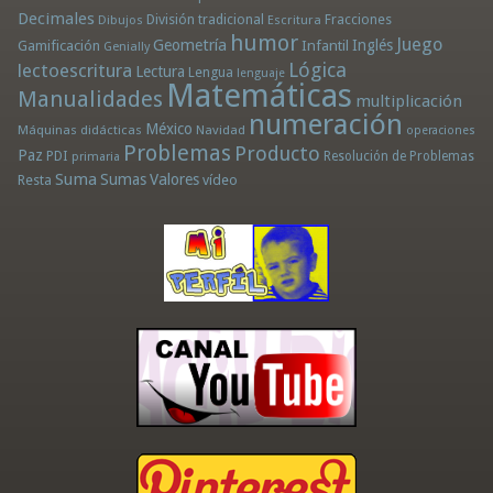
Decimales
División tradicional
Fracciones
Dibujos
Escritura
humor
Juego
Geometría
Infantil
Inglés
Gamificación
Genially
Lógica
lectoescritura
Lectura
Lengua
lenguaje
Matemáticas
Manualidades
multiplicación
numeración
México
Máquinas didácticas
Navidad
operaciones
Problemas
Producto
Paz
PDI
Resolución de Problemas
primaria
Suma
Sumas
Valores
Resta
vídeo