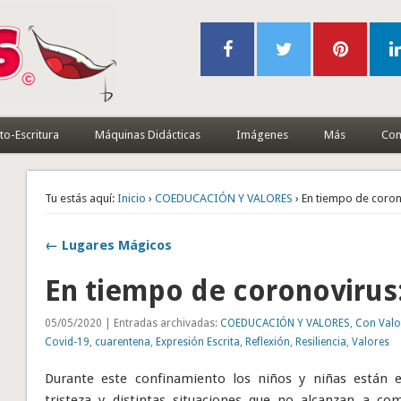
to-Escritura
Máquinas Didácticas
Imágenes
Más
Con
Tu estás aquí:
Inicio
›
COEDUCACIÓN Y VALORES
› En tiempo de corono
← Lugares Mágicos
En tiempo de coronovirus:
05/05/2020 | Entradas archivadas:
COEDUCACIÓN Y VALORES
,
Con Valo
Covid-19
,
cuarentena
,
Expresión Escrita
,
Reflexión
,
Resiliencia
,
Valores
Durante este confinamiento los niños y niñas están 
tristeza y distintas situaciones que no alcanzan a co