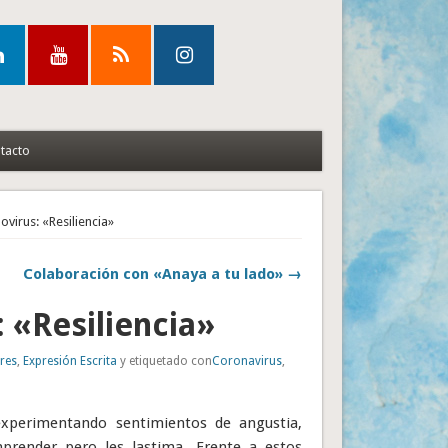
tacto
virus: «Resiliencia»
Colaboración con «Anaya a tu lado» →
 «Resiliencia»
res
,
Expresión Escrita
y etiquetado con
Coronavirus
,
experimentando sentimientos de angustia,
mprender pero les lastima. Frente a estos