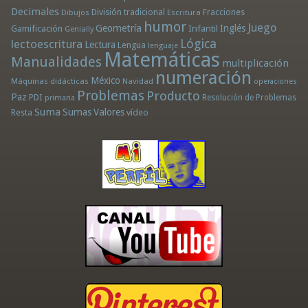
Decimales
División tradicional
Fracciones
Dibujos
Escritura
humor
Juego
Geometría
Infantil
Inglés
Gamificación
Genially
Lógica
lectoescritura
Lectura
Lengua
lenguaje
Matemáticas
Manualidades
multiplicación
numeración
México
Máquinas didácticas
Navidad
operaciones
Problemas
Producto
Paz
PDI
Resolución de Problemas
primaria
Suma
Sumas
Valores
Resta
vídeo