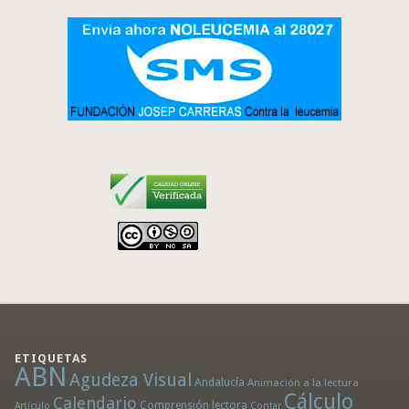
ETIQUETAS
ABN
Agudeza Visual
Andalucía
Animación a la lectura
Cálculo
Calendario
Comprensión lectora
Artículo
Contar