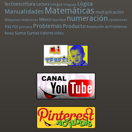
Lógica
lectoescritura
Lectura
Lengua
lenguaje
Matemáticas
Manualidades
multiplicación
numeración
México
Máquinas didácticas
Navidad
operaciones
Problemas
Producto
Paz
PDI
Resolución de Problemas
primaria
Suma
Sumas
Valores
Resta
vídeo