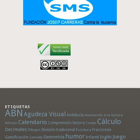
ETIQUETAS
ABN
Agudeza Visual
Andalucía
Animación a la lectura
Cálculo
Calendario
Comprensión lectora
Artículo
Contar
Decimales
División tradicional
Fracciones
Dibujos
Escritura
humor
Juego
Geometría
Infantil
Inglés
Gamificación
Genially