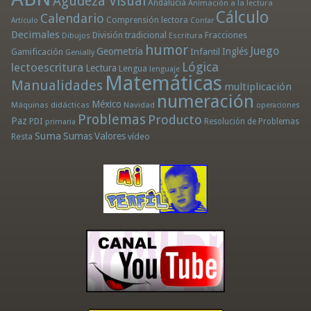
Agudeza Visual
Andalucía
Animación a la lectura
Cálculo
Calendario
Comprensión lectora
Artículo
Contar
Decimales
División tradicional
Fracciones
Dibujos
Escritura
humor
Juego
Geometría
Infantil
Inglés
Gamificación
Genially
Lógica
lectoescritura
Lectura
Lengua
lenguaje
Matemáticas
Manualidades
multiplicación
numeración
México
Máquinas didácticas
Navidad
operaciones
Problemas
Producto
Paz
PDI
Resolución de Problemas
primaria
Suma
Sumas
Valores
Resta
vídeo