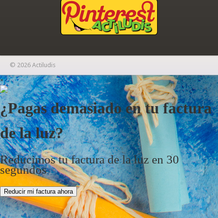
© 2026 Actiludis
×
¿Pagas demasiado en tu factura
de la luz?
Reducimos tu factura de la luz en 30
segundos
Reducir mi factura ahora