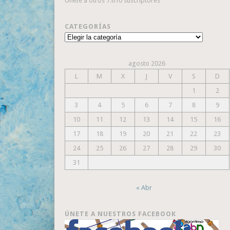
Únete a otros 7.610 suscriptores
CATEGORÍAS
Categorías
agosto 2026
L
M
X
J
V
S
D
1
2
3
4
5
6
7
8
9
10
11
12
13
14
15
16
17
18
19
20
21
22
23
24
25
26
27
28
29
30
31
« Abr
ÚNETE A NUESTROS FACEBOOK