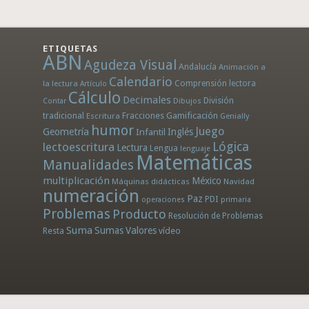
ETIQUETAS
ABN
Agudeza Visual
Andalucía
Animación a
Calendario
la lectura
Comprensión lectora
Artículo
Cálculo
Decimales
División
Dibujos
Contar
tradicional
Fracciones
Gamificación
Escritura
Genially
humor
Juego
Geometría
Infantil
Inglés
Lógica
lectoescritura
Lectura
Lengua
lenguaje
Matemáticas
Manualidades
multiplicación
México
Máquinas didácticas
Navidad
numeración
Paz
PDI
operaciones
primaria
Problemas
Producto
Resolución de Problemas
Suma
Sumas
Valores
Resta
vídeo