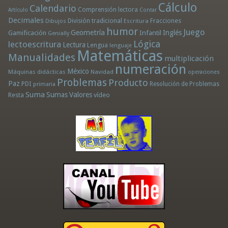
Cálculo
Calendario
Comprensión lectora
Artículo
Contar
Decimales
División tradicional
Fracciones
Dibujos
Escritura
humor
Juego
Geometría
Infantil
Inglés
Gamificación
Genially
Lógica
lectoescritura
Lectura
Lengua
lenguaje
Matemáticas
Manualidades
multiplicación
numeración
México
Máquinas didácticas
Navidad
operaciones
Problemas
Producto
Paz
PDI
Resolución de Problemas
primaria
Suma
Sumas
Valores
Resta
vídeo