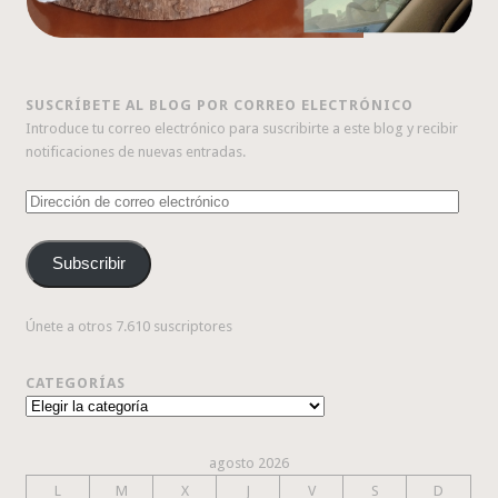
SUSCRÍBETE AL BLOG POR CORREO ELECTRÓNICO
Introduce tu correo electrónico para suscribirte a este blog y recibir
notificaciones de nuevas entradas.
Dirección
de
correo
Subscribir
electrónico
Únete a otros 7.610 suscriptores
CATEGORÍAS
Categorías
agosto 2026
L
M
X
J
V
S
D