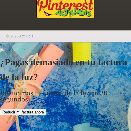
© 2026 Actiludis
×
¿Pagas demasiado en tu factura
de la luz?
Reducimos tu factura de la luz en 30
segundos
Reducir mi factura ahora