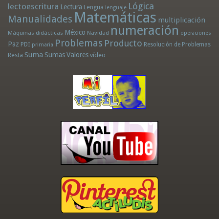
Lógica
lectoescritura
Lectura
Lengua
lenguaje
Matemáticas
Manualidades
multiplicación
numeración
México
Máquinas didácticas
Navidad
operaciones
Problemas
Producto
Paz
PDI
Resolución de Problemas
primaria
Suma
Sumas
Valores
Resta
vídeo