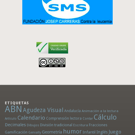
ETIQUETAS
ABN
Agudeza Visual
Andalucía
Animación a la lectura
Cálculo
Calendario
Comprensión lectora
Artículo
Contar
Decimales
División tradicional
Fracciones
Dibujos
Escritura
humor
Juego
Geometría
Infantil
Inglés
Gamificación
Genially