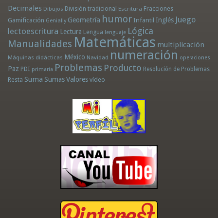
Decimales
División tradicional
Fracciones
Dibujos
Escritura
humor
Juego
Geometría
Infantil
Inglés
Gamificación
Genially
Lógica
lectoescritura
Lectura
Lengua
lenguaje
Matemáticas
Manualidades
multiplicación
numeración
México
Máquinas didácticas
Navidad
operaciones
Problemas
Producto
Paz
PDI
Resolución de Problemas
primaria
Suma
Sumas
Valores
Resta
vídeo