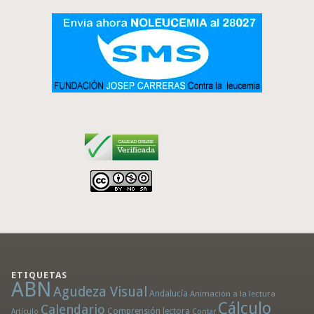
ETIQUETAS
ABN
Agudeza Visual
Andalucía
Animación a la lectura
Cálculo
Calendario
Comprensión lectora
Artículo
Contar