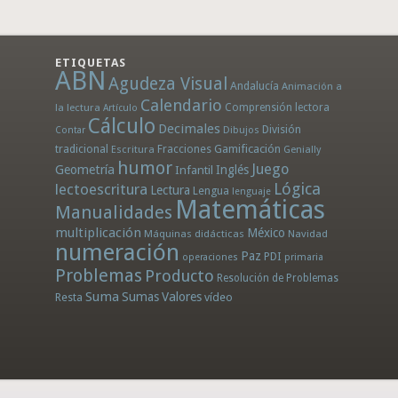
ETIQUETAS
ABN
Agudeza Visual
Andalucía
Animación a
Calendario
la lectura
Comprensión lectora
Artículo
Cálculo
Decimales
División
Dibujos
Contar
tradicional
Fracciones
Gamificación
Escritura
Genially
humor
Juego
Geometría
Infantil
Inglés
Lógica
lectoescritura
Lectura
Lengua
lenguaje
Matemáticas
Manualidades
multiplicación
México
Máquinas didácticas
Navidad
numeración
Paz
PDI
operaciones
primaria
Problemas
Producto
Resolución de Problemas
Suma
Sumas
Valores
Resta
vídeo