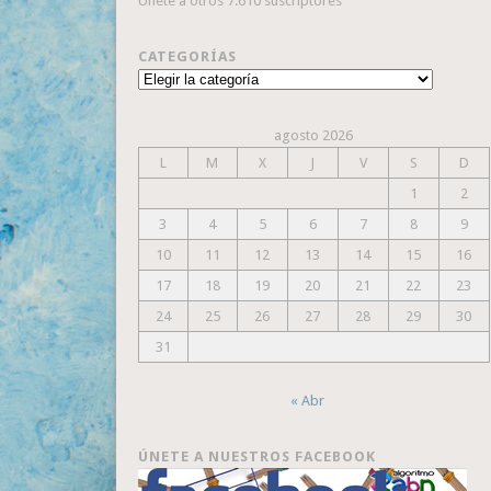
Únete a otros 7.610 suscriptores
CATEGORÍAS
Categorías
agosto 2026
L
M
X
J
V
S
D
1
2
3
4
5
6
7
8
9
10
11
12
13
14
15
16
17
18
19
20
21
22
23
24
25
26
27
28
29
30
31
« Abr
ÚNETE A NUESTROS FACEBOOK