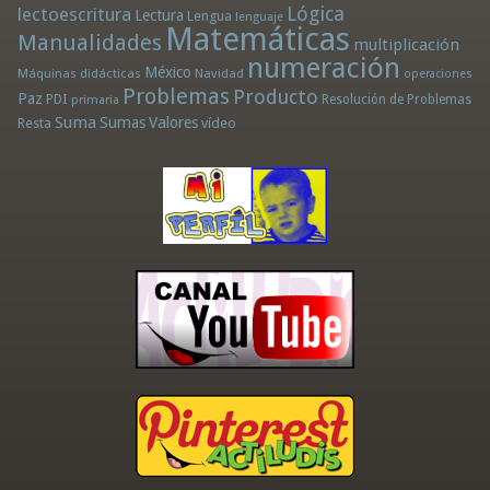
Lógica
lectoescritura
Lectura
Lengua
lenguaje
Matemáticas
Manualidades
multiplicación
numeración
México
Máquinas didácticas
Navidad
operaciones
Problemas
Producto
Paz
PDI
Resolución de Problemas
primaria
Suma
Sumas
Valores
Resta
vídeo