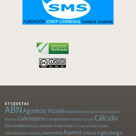
ETIQUETAS
ABN
Agudeza Visual
Andalucía
Animación a la lectura
Cálculo
Calendario
Comprensión lectora
Artículo
Contar
Decimales
División tradicional
Fracciones
Dibujos
Escritura
humor
Juego
Geometría
Infantil
Inglés
Gamificación
Genially