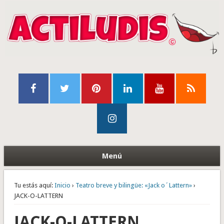
Menú
Tu estás aquí:
Inicio
›
Teatro breve y bilingüe: «Jack o´Lattern»
›
JACK-O-LATTERN
JACK-O-LATTERN